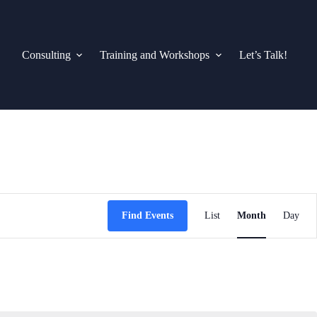
Consulting
Training and Workshops
Let’s Talk!
E
v
Find Events
List
Month
Day
e
n
t
V
i
e
w
s